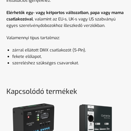
installációs igényekhez:
Elérhetők egy- vagy kétportos változatban, papa vagy mama
csatlakozóval
, valamint az EU-s, UK-s vagy US szabványú
egyes szerelvénydobozokhoz illeszkedő verziókban.
Valamennyi típus tartalmaz:
zárral ellátott DMX csatlakozót (5-Pin),
fekete előlapot,
szereléshez szükséges csavarokat.
Kapcsolódó termékek