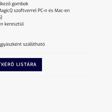
elkező gombok
MagicQ szoftverrel PC-n és Mac-en
)
en keresztül
gyászként szállítható
TKÉRŐ LISTÁRA