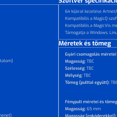
Szoftver specifikáci
64 kijárat kezelése Artnet
Kompatibilis a MagicQ szof
Kompatibilis a MagicVis m
Támogatja a Windows, Lin
Méretek és tömeg
Gyári csomagolás méretei
rtalom)
Magasság:
TBC
Szélesség:
TBC
Mélység:
TBC
Tömeg (pulttal együtt):
TB
Fénypult méretei és töme
Magasság:
65 mm
menet)
Magasság (enkóderekkel)