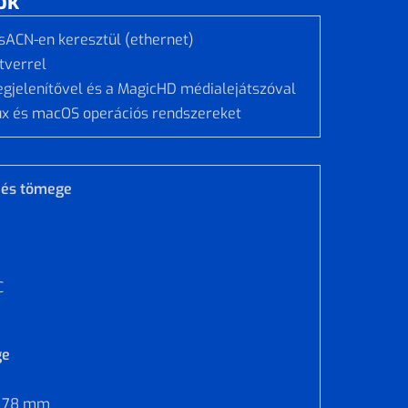
ók
/sACN-en keresztül (ethernet)
tverrel
egjelenítővel és a MagicHD médialejátszóval
ux és macOS operációs rendszereket
 és tömege
C
ge
:
78 mm