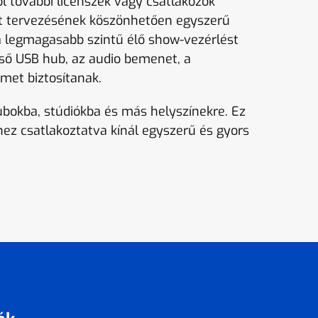
ról további licenszek vagy csatlakozók
ct tervezésének köszönhetően egyszerű
 a legmagasabb szintű élő show-vezérlést
első USB hub, az audio bemenet, a
met biztosítanak.
lubokba, stúdiókba és más helyszínekre. Ez
z csatlakoztatva kínál egyszerű és gyors