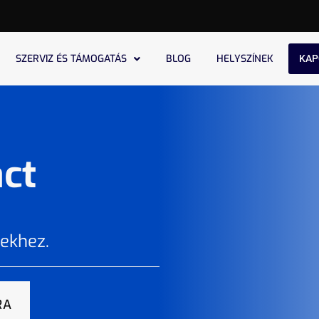
SZERVIZ ÉS TÁMOGATÁS
BLOG
HELYSZÍNEK
KAP
ct
nekhez.
RA