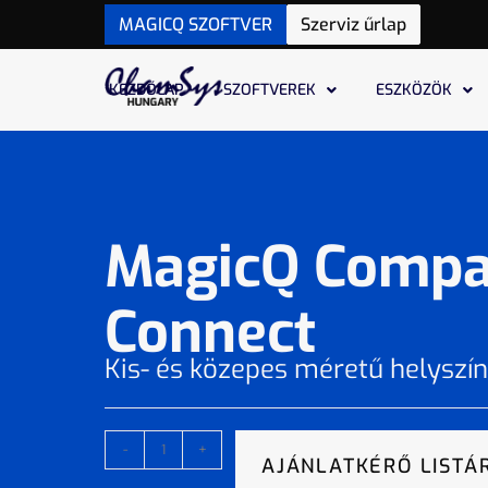
MAGICQ SZOFTVER
Szerviz űrlap
KEZDŐLAP
SZOFTVEREK
ESZKÖZÖK
MagicQ Compa
Connect
Kis- és közepes méretű helyszí
-
+
AJÁNLATKÉRŐ LISTÁ