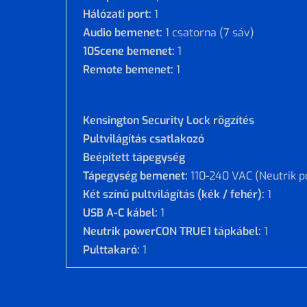
Hálózati port:
1
Audio bemenet:
1 csatorna (7 sáv)
10Scene bemenet:
1
Remote bemenet:
1
Kensington Security Lock rögzítés
Pultvilágítás csatlakozó
Beépített tápegység
Tápegység bemenet:
110-240 VAC (Neutrik 
Két színű pultvilágítás (kék / fehér):
1
USB A-C kábel:
1
Neutrik powerCON TRUE1 tápkábel:
1
Pulttakaró:
1