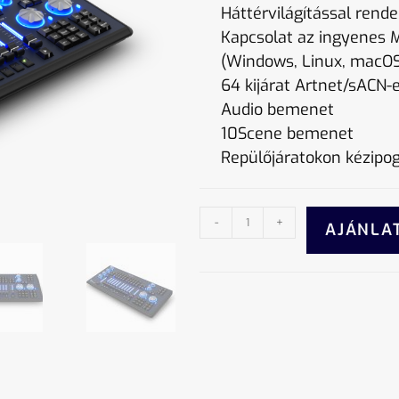
Háttérvilágítással rend
Kapcsolat az ingyenes 
(Windows, Linux, macOS
64 kijárat Artnet/sACN-
Audio bemenet
10Scene bemenet
Repülőjáratokon kézipog
-
+
AJÁNLA