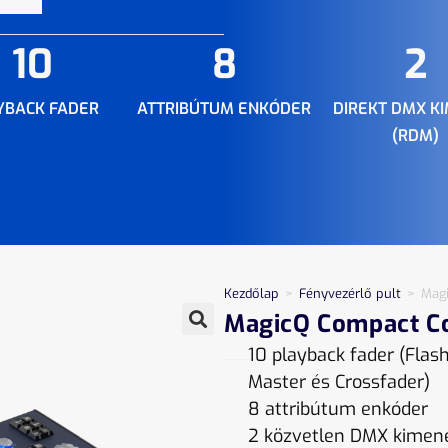
10
8
2
YBACK FADER
ATTRIBÚTUM ENKÓDER
DIREKT DMX K
(RDM)
Kezdőlap
>
Fényvezérlő pult
>
Mag
MagicQ Compact C
10 playback fader (Flas
Master és Crossfader)
8 attribútum enkóder
2 közvetlen DMX kimene