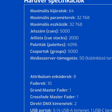
Hardver specifikációk
Maximális kijáratok:
64
Maximális paraméterek:
32 768
Maximális eszközök:
32 768
Jelszám (cues):
5000
Jellista (cue stacks):
2000
Paletták (palettes):
4096
Csoportok (groups):
5000
Médiaszerver-támogatás:
50 (különböző ta
Attribútum enkóderek:
8
Faderek:
10
Grand Master Fader:
1
Crossfade Master Fader:
1
Direkt DMX kimenetek:
2
USB portok:
5 (4 USB-A kimenet, 1 USB-C be