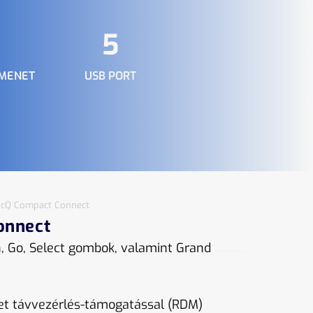
5
IMENET
USB PORT
icQ Compact Connect
onnect
h, Go, Select gombok, valamint Grand
t távvezérlés-támogatással (RDM)