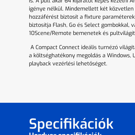
is. A pult akár 64 kijáratot képes kezelni 
igénye nélkül. Mindemellett két közvetle
hozzáférést biztosít a fixture paramétere
biztosítja Flash, Go és Select gombokkal, 
10Scene/Remote bemenetek és pultvilágítás
A Compact Connect ideális turnézó világít
a költséghatékony megoldás a Windows, L
playback vezérlési lehetőséget.
Specifikációk