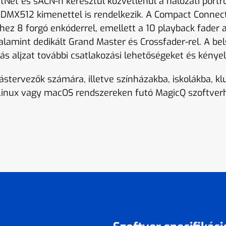
ArtNet és sACN-n keresztül közvetlenül a hálózati port
n DMX512 kimenettel is rendelkezik. A Compact Conne
khez 8 forgó enkóderrel, emellett a 10 playback fader
valamint dedikált Grand Master és Crossfader-rel. A b
 aljzat további csatlakozási lehetőségeket és kényel
ástervezők számára, illetve színházakba, iskolákba, k
inux vagy macOS rendszereken futó MagicQ szoftverhe