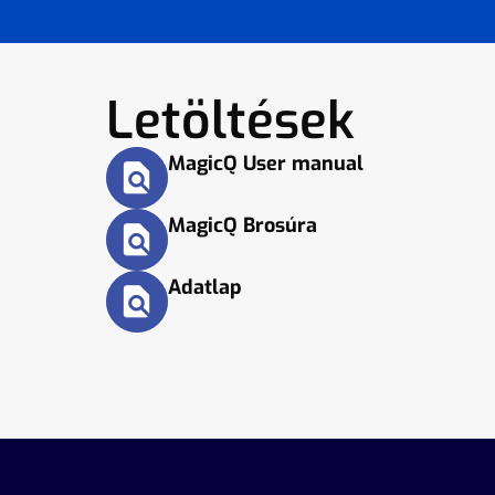
Letöltések
MagicQ User manual
MagicQ Brosúra
Adatlap