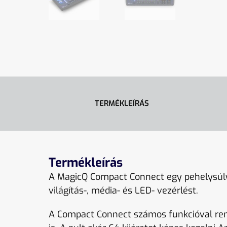
TERMÉKLEÍRÁS
Termékleírás
A MagicQ Compact Connect egy pehelysúlyú
világítás-, média- és LED- vezérlést.
A Compact Connect számos funkcióval re