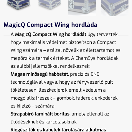
MagicQ Compact Wing hordláda
A
MagicQ Compact Wing hordládát
úgy tervezték,
hogy maximális védelmet biztosítson a Compact
Wing számára – ezáltal növelik az élettartamot és
megőrzik a termék értékét.
A ChamSys hordládák
az alábbi jellemzőkkel rendelkeznek:
Magas minőségű habbetét
, precíziós CNC
technológiával vágva, hogy az fényvezérlő pult
tökéletesen illeszkedjen; kiemelt védelem a
mozgó alkatrészek – gombok, faderek, enkóderek
és kijelző – számára
Strapabíró laminált borítás
, amely ellenáll az
ütődéseknek és karcolásoknak
Kiegészítők és kábelek tárolására alkalmas