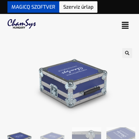
MAGICQ SZOFTVER
Szerviz űrlap