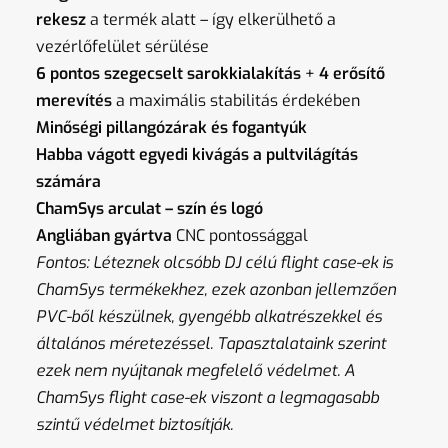
rekesz
a termék alatt – így elkerülhető a
vezérlőfelület sérülése
6 pontos szegecselt sarokkialakítás
+
4 erősítő
merevítés
a maximális stabilitás érdekében
Minőségi pillangózárak és fogantyúk
Habba vágott egyedi kivágás a pultvilágítás
számára
ChamSys arculat – szín és logó
Angliában gyártva
CNC pontossággal
Fontos: Léteznek olcsóbb DJ célú flight case-ek is
ChamSys termékekhez, ezek azonban jellemzően
PVC-ből készülnek, gyengébb alkatrészekkel és
általános méretezéssel. Tapasztalataink szerint
ezek nem nyújtanak megfelelő védelmet. A
ChamSys flight case-ek viszont a legmagasabb
szintű védelmet biztosítják.