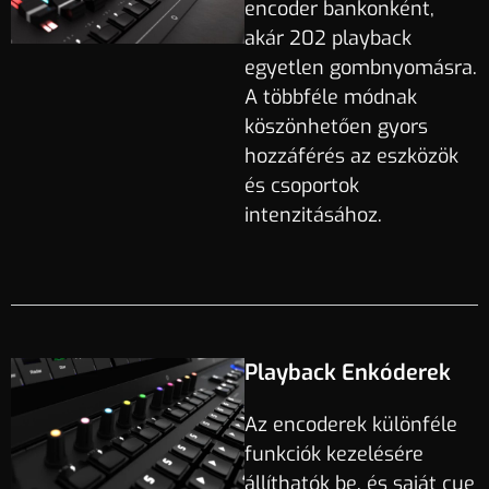
encoder bankonként,
akár 202 playback
egyetlen gombnyomásra.
A többféle módnak
köszönhetően gyors
hozzáférés az eszközök
és csoportok
intenzitásához.
Playback Enkóderek
Az encoderek különféle
funkciók kezelésére
állíthatók be, és saját cue