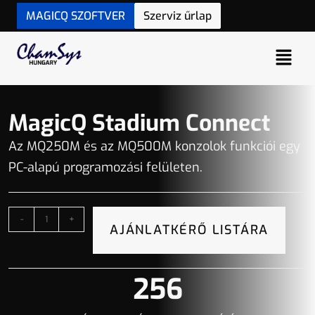
MAGICQ SZOFTVER
Szerviz űrlap
MagicQ Stadium Connect
Az MQ250M és az MQ500M konzolok funkciói egy
PC-alapú programozási felületen.
-
+
AJÁNLATKÉRŐ LISTÁRA
256