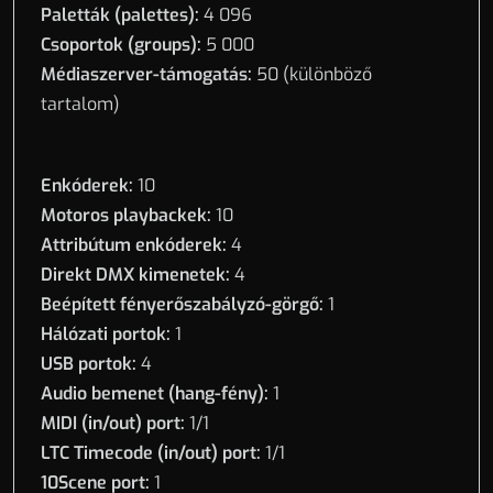
Paletták (palettes):
4 096
Csoportok (groups):
5 000
Médiaszerver-támogatás:
50 (különböző
tartalom)
Enkóderek:
10
Motoros playbackek:
10
Attribútum enkóderek:
4
Direkt DMX kimenetek:
4
Beépített fényerőszabályzó-görgő:
1
Hálózati portok:
1
USB portok:
4
Audio bemenet (hang-fény):
1
MIDI (in/out) port:
1/1
LTC Timecode (in/out) port:
1/1
10Scene port:
1