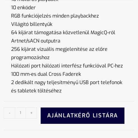
10 enkóder
RGB funkciójelzés minden playbackhez
Világító billentyűk
64 kijárat támogatása közvetlenül MagicQ-ról
Artnet/sACN outputra
256 kijárat vizuális megjelenítése az előre
programozáshoz
Hálózati port hálózati interfész funkcióval PC-hez
100 mm-es dual Cross Faderek
2 dedikált nagy teljesítményű USB port telefonok
és tabletek töltéséhez
-
+
AJÁNLATKÉRŐ LISTÁRA