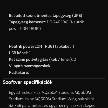
Beépített szünetmentes tápegység (UPS)
Tápegység bemenet:
110-240 VAC (Neutrik
powerCON TRUE1)
Neutrik powerCON TRUE1 tápkábel:
1
USB kábel:
1
Két színű pultvilágítás (kék / fehér):
2
Világító nyomógombok
Pulttakaró:
1
Szoftver specifikációk
Együttműködik az MQ250M Stadium, MQ500M
Stadium és az MQ500M Stadium Wing pultokkal
32 768 paramétert és ugyanennyi eszközt képes