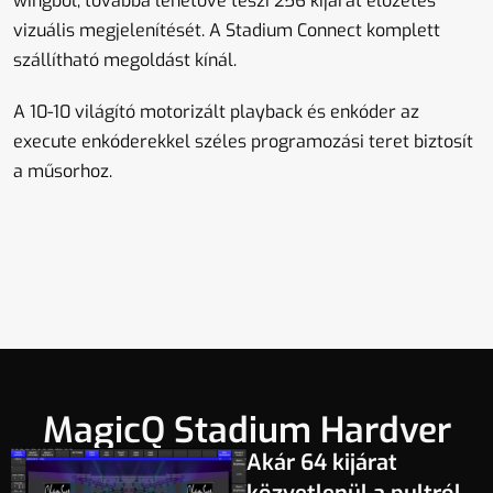
wingből, továbbá lehetővé teszi 256 kijárat előzetes
vizuális megjelenítését. A Stadium Connect komplett
szállítható megoldást kínál.
A 10-10 világító motorizált playback és enkóder az
execute enkóderekkel széles programozási teret biztosít
a műsorhoz.
MagicQ Stadium Hardver
Akár 64 kijárat