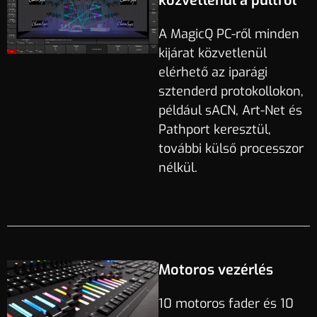
közvetlenül a pultról
A MagicQ PC-ről minden
kijárat közvetlenül
elérhető az iparági
sztenderd protokollokon,
például sACN, Art-Net és
Pathport keresztül,
további külső processzor
nélkül.
Motoros vezérlés
10 motoros fader és 10