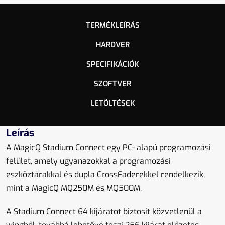
TERMÉKLEÍRÁS
HARDVER
SPECIFIKÁCIÓK
SZOFTVER
LETÖLTÉSEK
Leírás
A MagicQ Stadium Connect egy PC- alapú programozási
felület, amely ugyanazokkal a programozási
eszköztárakkal és dupla CrossFaderekkel rendelkezik,
mint a MagicQ MQ250M és MQ500M.
A Stadium Connect 64 kijáratot biztosít közvetlenül a