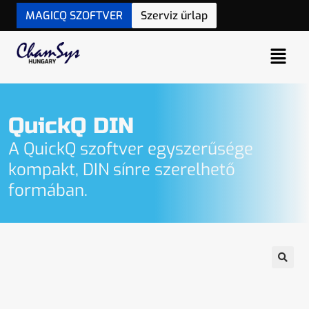
MAGICQ SZOFTVER
Szerviz űrlap
QuickQ DIN
A QuickQ szoftver egyszerűsége
kompakt, DIN sínre szerelhető
formában.