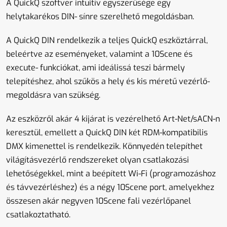
A QuickQ szoftver intuitív egyszerűsége egy
helytakarékos DIN- sínre szerelhető megoldásban.
A QuickQ DIN rendelkezik a teljes QuickQ eszköztárral,
beleértve az eseményeket, valamint a 10Scene és
execute- funkciókat, ami ideálissá teszi bármely
telepítéshez, ahol szűkös a hely és kis méretű vezérlő-
megoldásra van szükség.
Az eszközről akár 4 kijárat is vezérelhető Art-Net/sACN-n
keresztül, emellett a QuickQ DIN két RDM-kompatibilis
DMX kimenettel is rendelkezik. Könnyedén telepíthet
világításvezérlő rendszereket olyan csatlakozási
lehetőségekkel, mint a beépített Wi-Fi (programozáshoz
és távvezérléshez) és a négy 10Scene port, amelyekhez
összesen akár negyven 10Scene fali vezérlőpanel
csatlakoztatható.