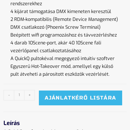
rendszerekhez
4 kijárat támogatása DMX kimeneten keresztül
2 RDM-kompatibilis (Remote Device Management)
DMX csatlakozó (Phoenix Screw Terminal)
Beépített wifi programozáshoz és távvezérléshez
4 darab 10Scene-port, akár 40 10Scene fali
vezérlőpanel csatlakoztatásához
A QuickQ pultokéval megegyező intuitív szoftver
Egyszerű Hot-Takeover mód, amellyel egy külső
pult átveheti a párosított eszközök vezérlését.
-
+
AJÁNLATKÉRŐ LISTÁRA
Leírás