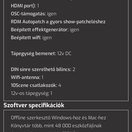
HDMI port):
1
OSC-támogatás:
igen
RDM Autopatch a gyors show-patcheléshez
Beépített effektgenerátor:
igen
Beépített wifi:
igen
Tápegység bemenet:
12v DC
DIN sínre szerelhető bilincs:
2
Wifi-antenna:
1
10Scene csatlakozók:
4
12v-os tápegység: 1
Szoftver specifikációk
Offline szerkesztő Windows-hoz és Mac-hez
Könyvtár több, mint 48 000 eszközfájlnak