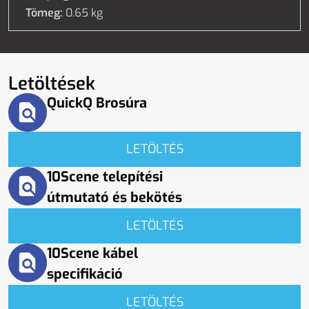
Tömeg:
0.65
kg
Letöltések
QuickQ Brosúra
LETÖLTÉS
10Scene telepítési
útmutató és bekötés
LETÖLTÉS
10Scene kábel
specifikáció
LETÖLTÉS