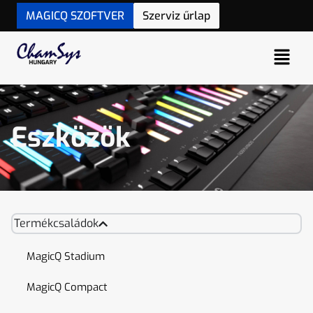
MAGICQ SZOFTVER
Szerviz űrlap
Eszközök
Termékcsaládok
MagicQ Stadium
MagicQ Compact