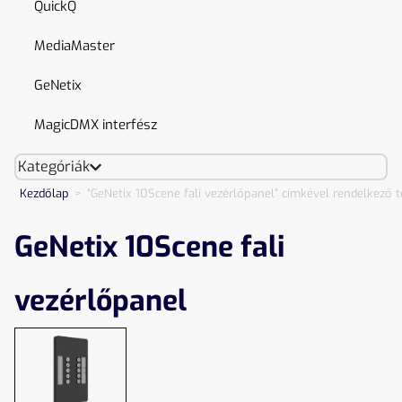
QuickQ
MediaMaster
GeNetix
MagicDMX interfész
Kategóriák
Kezdőlap
>
“GeNetix 10Scene fali vezérlőpanel” címkével rendelkező 
GeNetix 10Scene fali
vezérlőpanel