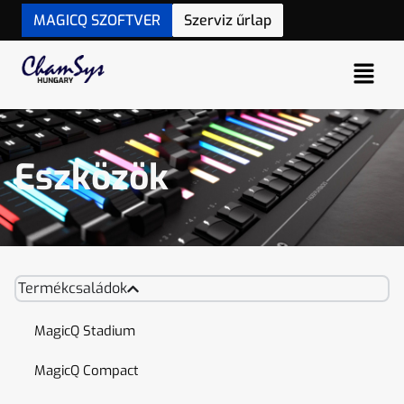
MAGICQ SZOFTVER
Szerviz űrlap
Eszközök
Termékcsaládok
MagicQ Stadium
MagicQ Compact