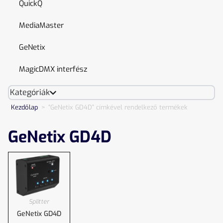
QuickQ
MediaMaster
GeNetix
MagicDMX interfész
Kategóriák
Kezdőlap
>
“GeNetix GD4D” címkével rendelkező termékek
GeNetix GD4D
Splitter
GeNetix GD4D