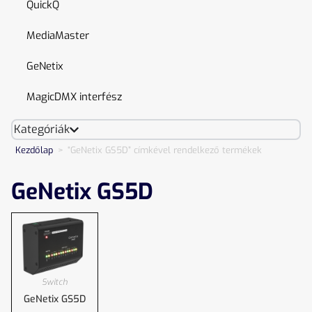
QuickQ
MediaMaster
GeNetix
MagicDMX interfész
Kategóriák
Kezdőlap
>
“GeNetix GS5D” címkével rendelkező termékek
GeNetix GS5D
Switch
GeNetix GS5D