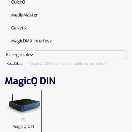
QuickQ
MediaMaster
GeNetix
MagicDMX interfész
Kategóriák
Kezdőlap
>
“MagicQ DIN” címkével rendelkező termékek
MagicQ DIN
DIN
MagicQ DIN