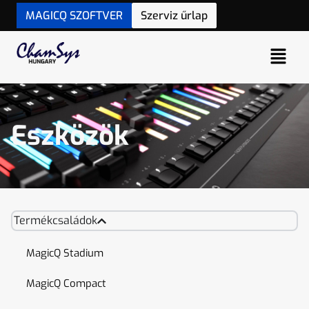
MAGICQ SZOFTVER
Szerviz űrlap
Eszközök
Termékcsaládok
MagicQ Stadium
MagicQ Compact